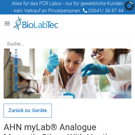
Alles für das PCR Labor - nur für gewerbliche Kunden
- kein Verkauf an Privatpersonen.
03641/ 36 87 44
0
1
2
3
4
Zurück zu: Geräte
AHN myLab® Analogue