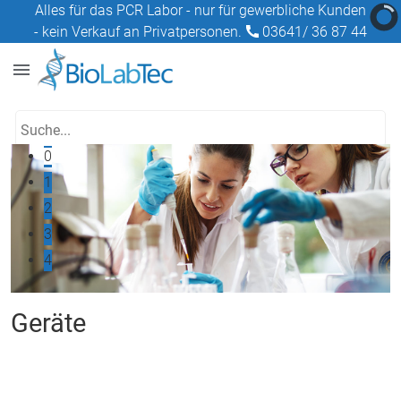
Alles für das PCR Labor - nur für gewerbliche Kunden
- kein Verkauf an Privatpersonen.
03641/ 36 87 44
0
1
2
3
4
Geräte