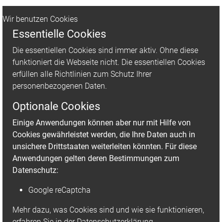
Wir benutzen Cookies
Essentielle Cookies
Die essentiellen Cookies sind immer aktiv. Ohne diese
funktioniert die Webseite nicht. Die essentiellen Cookies
erfüllen alle Richtlinien zum Schutz Ihrer
personenbezogenen Daten.
Optionale Cookies
Einige Anwendungen können aber nur mit Hilfe von
Cookies gewährleistet werden, die Ihre Daten auch in
AHN myLab
unsichere Drittstaaten weiterleiten könnten. Für diese
TR-01
Anwendungen gelten deren Bestimmungen zum
Rollenmischer
Datenschutz:
Der AHN myLab®
Google reCaptcha
Rollenmischer zeichnet
Mehr dazu, was Cookies sind und wie sie funktionieren,
sich mit ...
erfahren Sie in der Datenschutzerklärung.