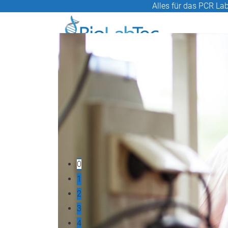
Alles für das PCR Lab
0
1
2
3
4