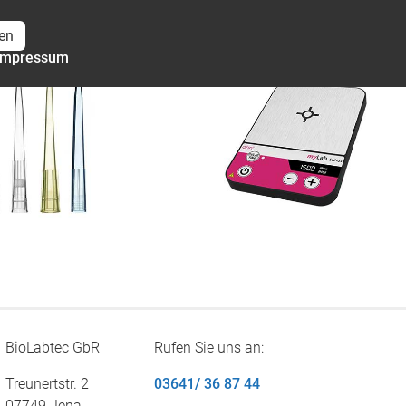
en
Impressum
BioLabtec GbR
Rufen Sie uns an:
Treunertstr. 2
03641/ 36 87 44
07749 Jena