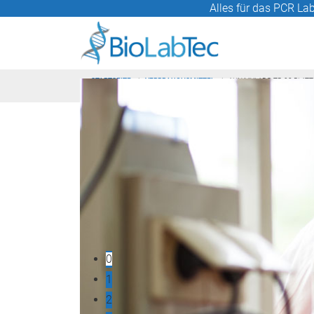
Alles für das PCR Lab
STARTSEITE
VERBRAUCHSMITTEL
AHN MYLAB® TR-03 PLATTE 
0
1
2