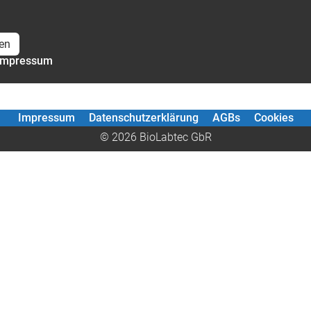
BioLabtec GbR
Rufen Sie uns an:
Treunertstr. 2
03641/ 36 87 44
en
07749 Jena
Impressum
Impressum
Datenschutzerklärung
AGBs
Cookies
© 2026 BioLabtec GbR