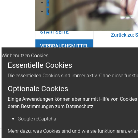
3
4
STARTSEITE
Zurück zu: S
VERBRAUCHSMITTEL
AHN m
Wir benutzen Cookies
GERÄTE
Essentielle Cookies
50 mL
LIEBHERR
Die essentiellen Cookies sind immer aktiv. Ohne diese funkti
Zubehör zu TR
Optionale Cookies
KONTAKT
Einige Anwendungen können aber nur mit Hilfe von Cookies g
deren Bestimmungen zum Datenschutz:
Google reCaptcha
Mehr dazu, was Cookies sind und wie sie funktionieren, erfa