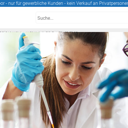
or - nur für gewerbliche Kunden - kein Verkauf an Privatpersone
FÜR 12 X 15 ML + 4 X 50 ML (NICHT ENTHALTEN BEI TR-03)